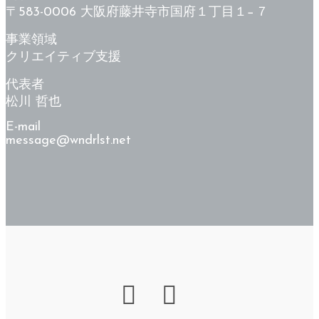
〒583-0006 大阪府藤井寺市国府１丁目１−７
事業領域
クリエイティブ支援
代表者
松川 哲也
E-mail
message@wndrlst.net