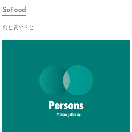
SoFood
食と農の？と！